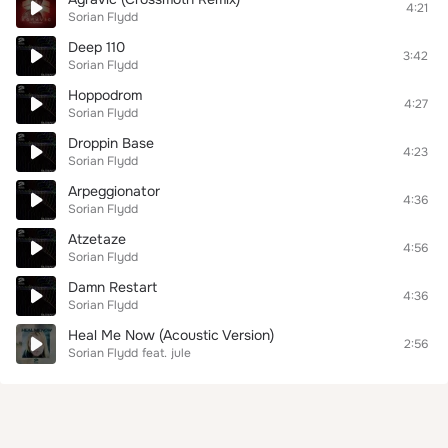
4:21
Sorian Flydd
Deep 110
3:42
Sorian Flydd
Hoppodrom
4:27
Sorian Flydd
Droppin Base
4:23
Sorian Flydd
Arpeggionator
4:36
Sorian Flydd
Atzetaze
4:56
Sorian Flydd
Damn Restart
4:36
Sorian Flydd
Heal Me Now (Acoustic Version)
2:56
Sorian Flydd
feat.
jule