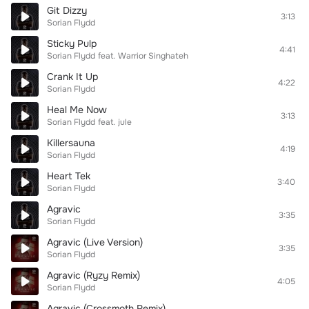
Git Dizzy
3:13
Sorian Flydd
Sticky Pulp
4:41
Sorian Flydd
feat.
Warrior Singhateh
Crank It Up
4:22
Sorian Flydd
Heal Me Now
3:13
Sorian Flydd
feat.
jule
Killersauna
4:19
Sorian Flydd
Heart Tek
3:40
Sorian Flydd
Agravic
3:35
Sorian Flydd
Agravic (Live Version)
3:35
Sorian Flydd
Agravic (Ryzy Remix)
4:05
Sorian Flydd
Agravic (Crossmoth Remix)