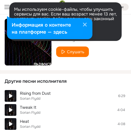
Войти
Мы используем cookie-файлы, чтобы улучшить
сервисы для вас. Если ваш возраст менее 13 лет,
настроить cookie-файлы должен ваш законный
представитель.
Больше информации
Информация о контенте
Amphilight
Разрешить все
Настроить
на платформе — здесь
Sorian Flydd
Слушать
Другие песни исполнителя
Rising from Dust
6:29
Sorian Flydd
Tweak It
4:04
Sorian Flydd
Heat
4:08
Sorian Flydd