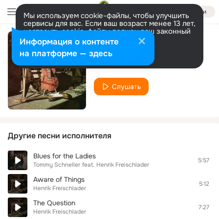
Войти
Мы используем cookie-файлы, чтобы улучшить
сервисы для вас. Если ваш возраст менее 13 лет,
настроить cookie-файлы должен ваш законный
представитель.
Больше информации
Информация о контенте
Hall of Shame
Разрешить все
Настроить
на платформе — здесь
Henrik Freischlader
Слушать
Другие песни исполнителя
Blues for the Ladies
5:57
Tommy Schneller
feat.
Henrik Freischlader
Aware of Things
5:12
Henrik Freischlader
The Question
7:27
Henrik Freischlader