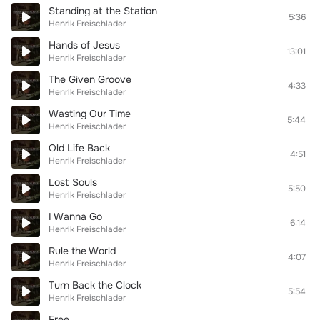
Standing at the Station
5:36
Henrik Freischlader
Hands of Jesus
13:01
Henrik Freischlader
The Given Groove
4:33
Henrik Freischlader
Wasting Our Time
5:44
Henrik Freischlader
Old Life Back
4:51
Henrik Freischlader
Lost Souls
5:50
Henrik Freischlader
I Wanna Go
6:14
Henrik Freischlader
Rule the World
4:07
Henrik Freischlader
Turn Back the Clock
5:54
Henrik Freischlader
Free