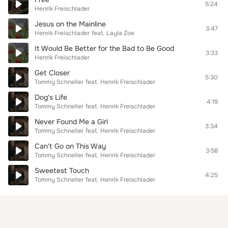
5:24
Henrik Freischlader
Jesus on the Mainline
3:47
Henrik Freischlader
feat.
Layla Zoe
It Would Be Better for the Bad to Be Good
3:33
Henrik Freischlader
Get Closer
5:30
Tommy Schneller
feat.
Henrik Freischlader
Dog's Life
4:19
Tommy Schneller
feat.
Henrik Freischlader
Never Found Me a Girl
3:34
Tommy Schneller
feat.
Henrik Freischlader
Can't Go on This Way
3:58
Tommy Schneller
feat.
Henrik Freischlader
Sweetest Touch
4:25
Tommy Schneller
feat.
Henrik Freischlader