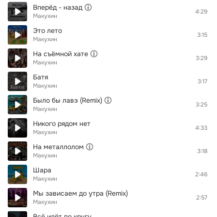
Вперёд - назад
4:29
Макухин
Это лето
3:15
Макухин
На съёмной хате
3:29
Макухин
Батя
3:17
Макухин
Было бы лавэ (Remix)
3:25
Макухин
Никого рядом нет
4:33
Макухин
На металлолом
3:18
Макухин
Шара
2:46
Макухин
Мы зависаем до утра (Remix)
2:57
Макухин
Всё идёт по кругу