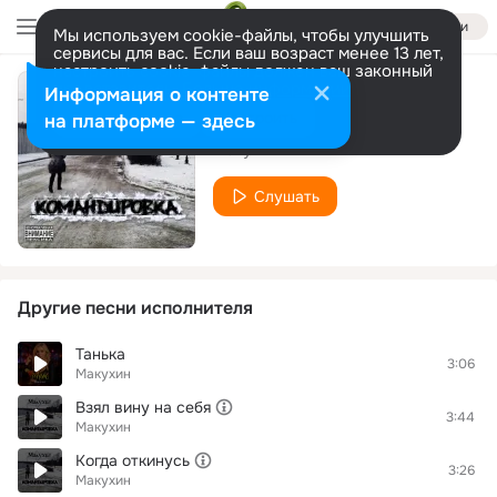
Войти
Мы используем cookie-файлы, чтобы улучшить
сервисы для вас. Если ваш возраст менее 13 лет,
настроить cookie-файлы должен ваш законный
представитель.
Больше информации
Информация о контенте
По ту сторону
Разрешить все
Настроить
на платформе — здесь
Макухин
Слушать
Другие песни исполнителя
Танька
3:06
Макухин
Взял вину на себя
3:44
Макухин
Когда откинусь
3:26
Макухин