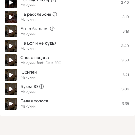
2:40
Макухин
На расслабоне
2:10
Макухин
Было бы лавэ
3:19
Макухин
Не Бог и не судья
3:40
Макухин
Слово пацана
3:50
Макухин
feat.
Gruz 200
Юбилей
3:21
Макухин
Буква Ю
3:06
Макухин
Белая полоса
3:35
Макухин