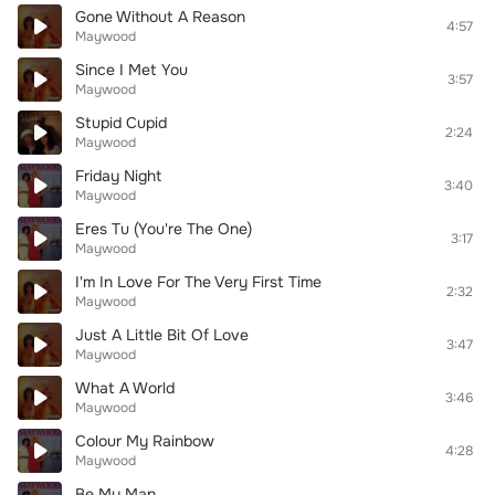
Gone Without A Reason
4:57
Maywood
Since I Met You
3:57
Maywood
Stupid Cupid
2:24
Maywood
Friday Night
3:40
Maywood
Eres Tu (You're The One)
3:17
Maywood
I'm In Love For The Very First Time
2:32
Maywood
Just A Little Bit Of Love
3:47
Maywood
What A World
3:46
Maywood
Colour My Rainbow
4:28
Maywood
Be My Man