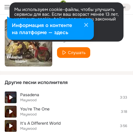
Войти
Мы используем cookie-файлы, чтобы улучшить
сервисы для вас. Если ваш возраст менее 13 лет,
настроить cookie-файлы должен ваш законный
представитель.
Больше информации
Информация о контенте
Lonely Nights
Разрешить все
Настроить
на платформе — здесь
Maywood
Слушать
Другие песни исполнителя
Pasadena
3:33
Maywood
You're The One
3:18
Maywood
It's A Different World
3:56
Maywood