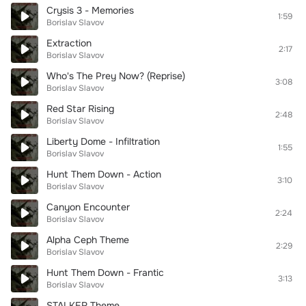
Crysis 3 - Memories
1:59
Borislav Slavov
Extraction
2:17
Borislav Slavov
Who's The Prey Now? (Reprise)
3:08
Borislav Slavov
Red Star Rising
2:48
Borislav Slavov
Liberty Dome - Infiltration
1:55
Borislav Slavov
Hunt Them Down - Action
3:10
Borislav Slavov
Canyon Encounter
2:24
Borislav Slavov
Alpha Ceph Theme
2:29
Borislav Slavov
Hunt Them Down - Frantic
3:13
Borislav Slavov
STALKER Theme