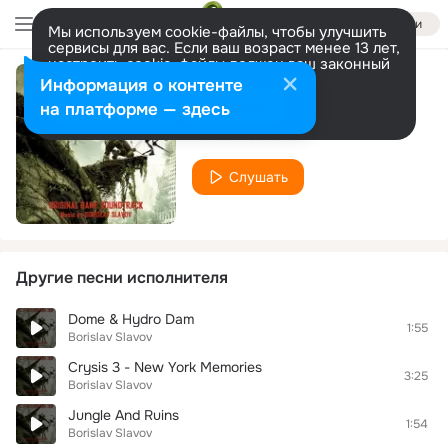
Войти
Мы используем cookie-файлы, чтобы улучшить
сервисы для вас. Если ваш возраст менее 13 лет,
настроить cookie-файлы должен ваш законный
представитель.
Больше информации
Информация о контенте
Rivellon
Разрешить все
Настроить
на платформе — здесь
Borislav Slavov
Слушать
Другие песни исполнителя
Dome & Hydro Dam
1:55
Borislav Slavov
Crysis 3 - New York Memories
3:25
Borislav Slavov
Jungle And Ruins
1:54
Borislav Slavov