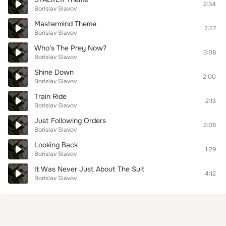
2:34
Borislav Slavov
Mastermind Theme
2:27
Borislav Slavov
Who's The Prey Now?
3:08
Borislav Slavov
Shine Down
2:00
Borislav Slavov
Train Ride
2:13
Borislav Slavov
Just Following Orders
2:06
Borislav Slavov
Looking Back
1:29
Borislav Slavov
It Was Never Just About The Suit
4:12
Borislav Slavov