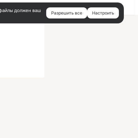
Войти
e-файлы должен ваш
Разрешить все
Настроить
Правая
колонка