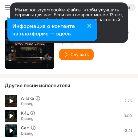
Войти
Мы используем cookie-файлы, чтобы улучшить
сервисы для вас. Если ваш возраст менее 13 лет,
настроить cookie-файлы должен ваш законный
представитель.
Больше информации
Информация о контенте
Pitbull (feat. Fyre)
Разрешить все
Настроить
на платформе — здесь
Djaany
Слушать
Другие песни исполнителя
A Taka
2:25
Djaany
K4L
3:00
Djaany
Сам
3:41
Djaany