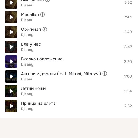
3:32
Djaany
Macallan
2:44
Djaany
Оригинал
2:43
Djaany
Ела у нас
3:47
Djaany
Високо напрежение
3:20
Djaany
Ангели и демони (feat. Milioni, Mitrevv )
4:00
Djaany
Летни нощи
3:34
Djaany
Принца на елита
2:32
Djaany