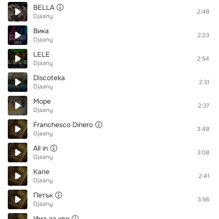
BELLA
2:48
Djaany
Вика
2:23
Djaany
LELE
2:54
Djaany
Discoteka
2:31
Djaany
Море
2:37
Djaany
Franchesco Dinero
3:48
Djaany
All in
3:08
Djaany
Капе
2:41
Djaany
Петък
3:56
Djaany
Има за кво