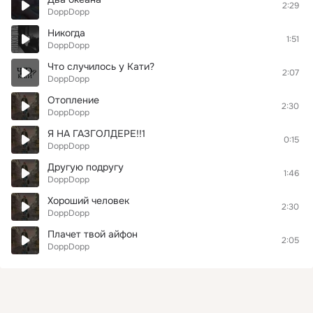
2:29
DoppDopp
Никогда
1:51
DoppDopp
Что случилось у Кати?
2:07
DoppDopp
Отопление
2:30
DoppDopp
Я НА ГАЗГОЛДЕРЕ!!1
0:15
DoppDopp
Другую подругу
1:46
DoppDopp
Хороший человек
2:30
DoppDopp
Плачет твой айфон
2:05
DoppDopp