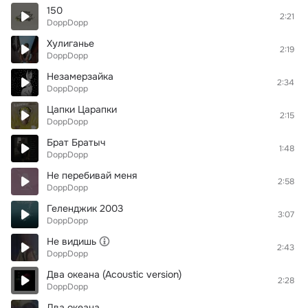
150
2:21
DoppDopp
Хулиганье
2:19
DoppDopp
Незамерзайка
2:34
DoppDopp
Цапки Царапки
2:15
DoppDopp
Брат Братыч
1:48
DoppDopp
Не перебивай меня
2:58
DoppDopp
Геленджик 2003
3:07
DoppDopp
Не видишь
2:43
DoppDopp
Два океана (Acoustic version)
2:28
DoppDopp
Два океана