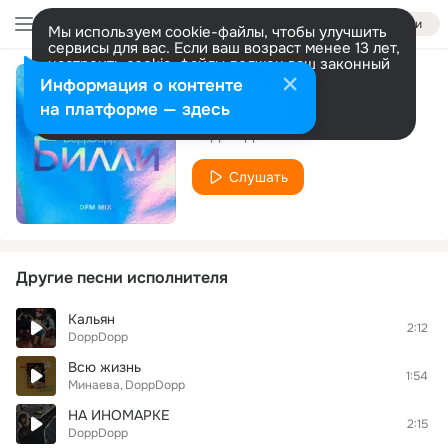
Войти
Мы используем cookie-файлы, чтобы улучшить
сервисы для вас. Если ваш возраст менее 13 лет,
настроить cookie-файлы должен ваш законный
представитель.
Больше информации
Информация о контенте
Билли (DFM mix)
Разрешить все
Настроить
на платформе — здесь
DoppDopp
Слушать
Другие песни исполнителя
Кальян
2:12
DoppDopp
Всю жизнь
1:54
Минаева
DoppDopp
НА ИНОМАРКЕ
2:15
DoppDopp