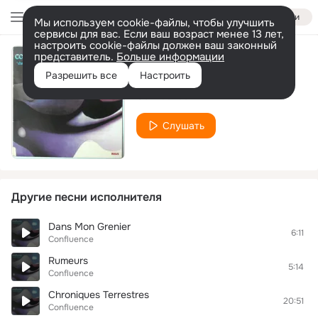
Войти
Мы используем cookie-файлы, чтобы улучшить
сервисы для вас. Если ваш возраст менее 13 лет,
настроить cookie-файлы должен ваш законный
представитель.
Больше информации
Bolero Loco
Разрешить все
Настроить
Confluence
Слушать
Другие песни исполнителя
Dans Mon Grenier
6:11
Confluence
Rumeurs
5:14
Confluence
Chroniques Terrestres
20:51
Confluence