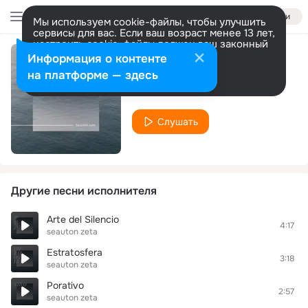
Войти
Мы используем cookie-файлы, чтобы улучшить
сервисы для вас. Если ваш возраст менее 13 лет,
настроить cookie-файлы должен ваш законный
представитель.
Больше информации
Информация о контенте
Alma
Разрешить все
Настроить
на платформе — здесь
seauton zeta
Слушать
Другие песни исполнителя
Arte del Silencio
4:17
seauton zeta
Estratosfera
3:18
seauton zeta
Porativo
2:57
seauton zeta