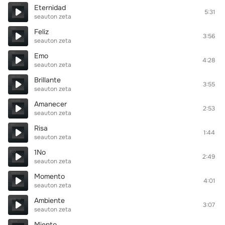
Eternidad
5:31
seauton zeta
Feliz
3:56
seauton zeta
Emo
4:28
seauton zeta
Brillante
3:55
seauton zeta
Amanecer
2:53
seauton zeta
Risa
1:44
seauton zeta
1No
2:49
seauton zeta
Momento
4:01
seauton zeta
Ambiente
3:07
seauton zeta
Miento