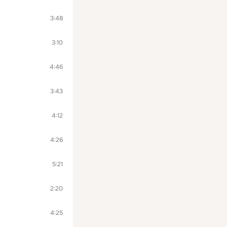
3:48
3:10
4:46
3:43
4:12
4:26
5:21
2:20
4:25