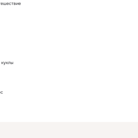
тешествие
 куклы
ес