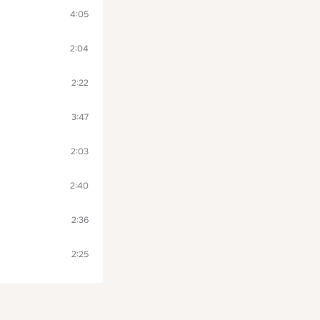
4:05
2:04
2:22
3:47
2:03
2:40
2:36
2:25