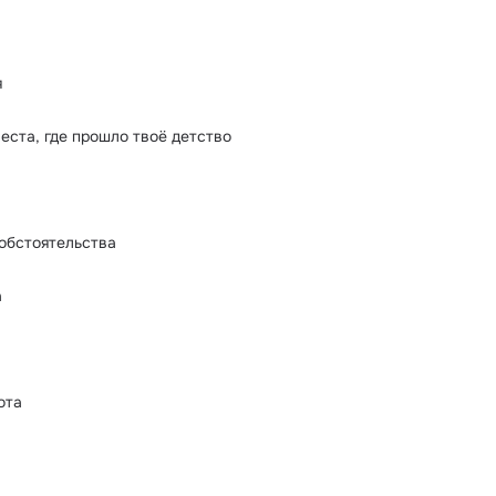
я
еста, где прошло твоё детство
обстоятельства
а
ота