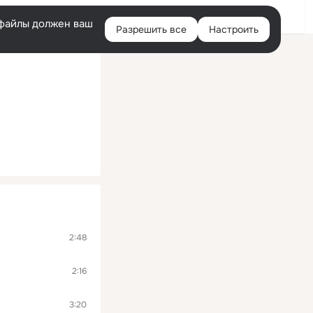
Войти
e-файлы должен ваш
Разрешить все
Настроить
Правая
колонка
2:48
2:16
3:20