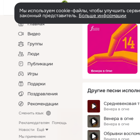
Мы используем cookie-файлы, чтобы улучшить сервис
законный представитель.
Больше информации
Левая
Главная
колонка
Видео
Группы
Люди
Публикации
Игры
Подарки
Другие песни исполн
Поздравления
Средневековая 
Рекомендации
Венера в огне
Сменить язык
Венера в огне
Рекламодателям
Помощь
Венера в огне
Новости
Ещё
Обрывки воспом
Мы применяем
Венера в огне