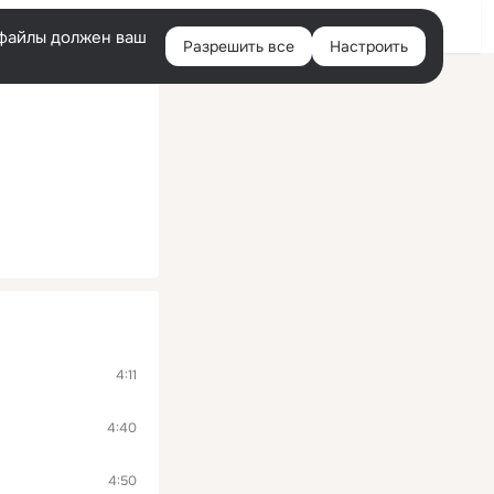
Войти
e-файлы должен ваш
Разрешить все
Настроить
Правая
колонка
4:11
4:40
4:50