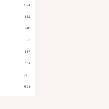
4:04
3:32
3:40
3:37
3:57
5:07
3:32
5:08