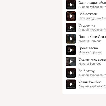
Ох, не зарекайся
Андрей Курбатов
М
Всё сожгли
Наталья Духова
Ми
Студентка
Андрей Курбатов
М
Песни Кати Огон
Михаил Борисов
Греет весна
Михаил Борисов
Скажи мне, вете
Михаил Борисов
За братву
Андрей Курбатов
М
Храни Вас Бог
Андрей Курбатов
М