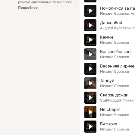
рекомендательные технологии
Подробнее
Помолимся за па
Михаил Борисов
Ан
Дальнобой
Андрей Курбатов
М
Камин
Михаил Борисов
Больно-больно!
Михаил Борисов
Весенняя лириче
Михаил Борисов
Танцуй
Михаил Борисов
Сквозь дожди
StaFFорд63
Михаил
Не сберёг
Михаил Борисов
Бутырка
Михаил Борисов