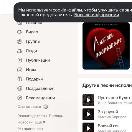
Мы используем cookie-файлы, чтобы улучшить сервис
законный представитель.
Больше информации
Левая
Главная
колонка
Видео
Группы
Люди
Публикации
Игры
Подарки
Другие песни исполн
Поздравления
Пусть все будет 
Рекомендации
Инна Вальтер, Мих
Сменить язык
За друзей
Рекламодателям
Помощь
Михаил Борисов
Новости
Ещё
Волчий гон
Мы применяем
Михаил Борисов