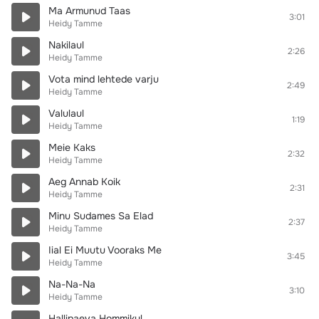
Ma Armunud Taas
3:01
Heidy Tamme
Nakilaul
2:26
Heidy Tamme
Vota mind lehtede varju
2:49
Heidy Tamme
Valulaul
1:19
Heidy Tamme
Meie Kaks
2:32
Heidy Tamme
Aeg Annab Koik
2:31
Heidy Tamme
Minu Sudames Sa Elad
2:37
Heidy Tamme
Iial Ei Muutu Vooraks Me
3:45
Heidy Tamme
Na-Na-Na
3:10
Heidy Tamme
Hallipaeva Hommikul