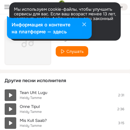
Войти
Мы используем cookie-файлы, чтобы улучшить
сервисы для вас. Если ваш возраст менее 13 лет,
настроить cookie-файлы должен ваш законный
представитель.
Больше информации
Информация о контенте
Olematu Laul
Разрешить все
Настроить
на платформе — здесь
Heidy Tamme
Слушать
Другие песни исполнителя
Tean Uht Lugu
2:31
Heidy Tamme
Onne Tipul
2:36
Heidy Tamme
Mis Kull Saab?
3:15
Heidy Tamme