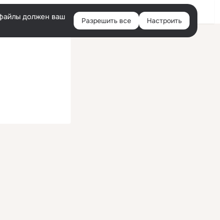
Войти
e-файлы должен ваш
Разрешить все
Настроить
Правая
колонка