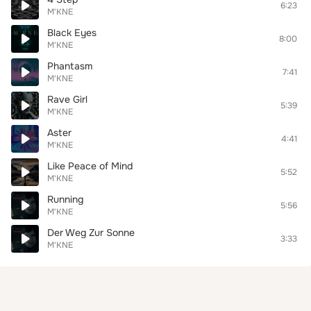
6:23
M'KNE
Black Eyes
8:00
M'KNE
Phantasm
7:41
M'KNE
Rave Girl
5:39
M'KNE
Aster
4:41
M'KNE
Like Peace of Mind
5:52
M'KNE
Running
5:56
M'KNE
Der Weg Zur Sonne
3:33
M'KNE