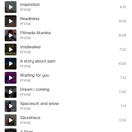
Inspiration
6:15
M'KNE
Readiness
9:05
M'KNE
Fitinada Atanika
6:09
M'KNE
Voidwalker
7:22
M'KNE
A story about pain
6:30
M'KNE
Waiting for you
7:12
M'KNE
Dream i coming
7:00
M'KNE
Spacesuit and snow
7:17
M'KNE
Säurehaus
5:53
M'KNE
4 Step