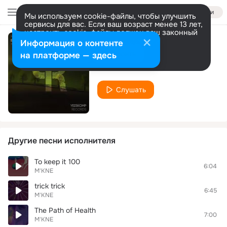
Войти
Мы используем cookie-файлы, чтобы улучшить
сервисы для вас. Если ваш возраст менее 13 лет,
настроить cookie-файлы должен ваш законный
представитель.
Больше информации
Информация о контенте
Feuriges Herz
Разрешить все
Настроить
на платформе — здесь
M'KNE
Слушать
Другие песни исполнителя
To keep it 100
6:04
M'KNE
trick trick
6:45
M'KNE
The Path of Health
7:00
M'KNE