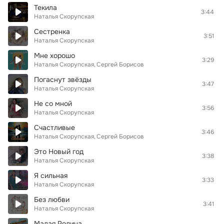
Текила
3:44
Наталья Скорупская
Сестренка
3:51
Наталья Скорупская
Мне хорошо
3:29
Наталья Скорупская
Сергей Борисов
Погаснут звёзды
3:47
Наталья Скорупская
Не со мной
3:56
Наталья Скорупская
Счастливые
3:46
Наталья Скорупская
Сергей Борисов
Это Новый год
3:38
Наталья Скорупская
Я сильная
3:33
Наталья Скорупская
Без любви
3:41
Наталья Скорупская
Малая Родина