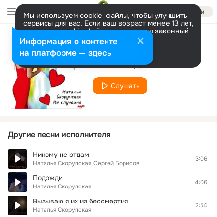
Войти
Мы используем cookie-файлы, чтобы улучшить
сервисы для вас. Если ваш возраст менее 13 лет,
настроить cookie-файлы должен ваш законный
представитель.
Больше информации
Информация о контенте
Не случайно
Разрешить все
Настроить
на платформе — здесь
Наталья Скорупская
Слушать
Другие песни исполнителя
Никому не отдам
3:06
Наталья Скорупская
Сергей Борисов
Подожди
4:06
Наталья Скорупская
Вызываю я их из бессмертия
2:54
Наталья Скорупская