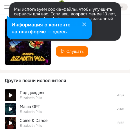
Войти
Мы используем cookie-файлы, чтобы улучшить
сервисы для вас. Если ваш возраст менее 13 лет,
настроить cookie-файлы должен ваш законный
представитель.
Больше информации
Информация о контенте
Анлаут
Разрешить все
Настроить
на платформе — здесь
Elizabeth Pills
Слушать
Другие песни исполнителя
Под дождем
4:37
Elizabeth Pills
Маша GPT
2:40
Elizabeth Pills
Come & Dance
3:32
Elizabeth Pills