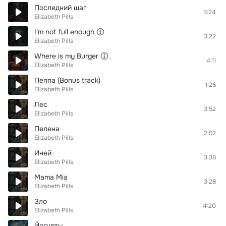
Последний шаг
3:24
Elizabeth Pills
I'm not full enough
3:22
Elizabeth Pills
Where is my Burger
4:11
Elizabeth Pills
Пеппа (Bonus track)
1:26
Elizabeth Pills
Лес
3:52
Elizabeth Pills
Пелена
2:52
Elizabeth Pills
Иней
3:38
Elizabeth Pills
Mama Mia
3:28
Elizabeth Pills
Зло
4:20
Elizabeth Pills
Йогурты