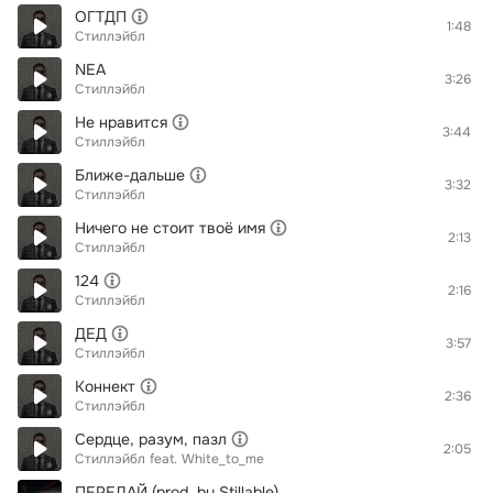
ОГТДП
1:48
Стиллэйбл
NEA
3:26
Стиллэйбл
Не нравится
3:44
Стиллэйбл
Ближе-дальше
3:32
Стиллэйбл
Ничего не стоит твоё имя
2:13
Стиллэйбл
124
2:16
Стиллэйбл
ДЕД
3:57
Стиллэйбл
Коннект
2:36
Стиллэйбл
Сердце, разум, пазл
2:05
Стиллэйбл
feat.
White_to_me
ПЕРЕДАЙ (prod. by Stillable)