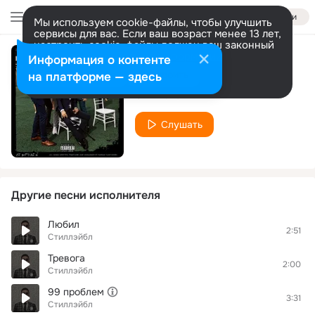
Войти
Мы используем cookie-файлы, чтобы улучшить
сервисы для вас. Если ваш возраст менее 13 лет,
настроить cookie-файлы должен ваш законный
представитель.
Больше информации
Информация о контенте
Вполне
Разрешить все
Настроить
на платформе — здесь
Стиллэйбл
Слушать
Другие песни исполнителя
Любил
2:51
Стиллэйбл
Тревога
2:00
Стиллэйбл
99 проблем
3:31
Стиллэйбл