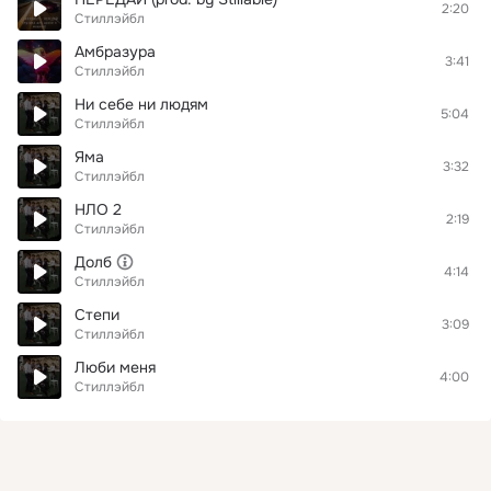
2:20
Стиллэйбл
Амбразура
3:41
Стиллэйбл
Ни себе ни людям
5:04
Стиллэйбл
Яма
3:32
Стиллэйбл
НЛО 2
2:19
Стиллэйбл
Долб
4:14
Стиллэйбл
Степи
3:09
Стиллэйбл
Люби меня
4:00
Стиллэйбл