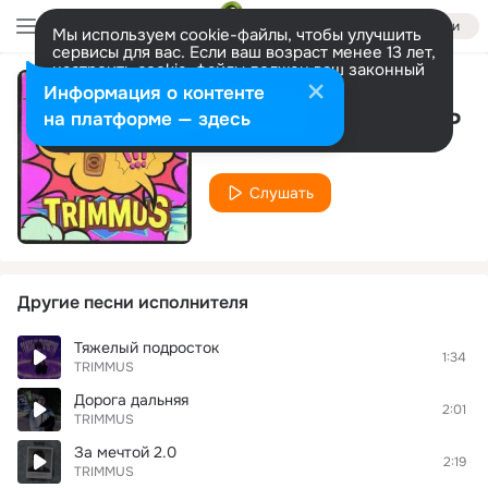
Войти
Мы используем cookie-файлы, чтобы улучшить
сервисы для вас. Если ваш возраст менее 13 лет,
настроить cookie-файлы должен ваш законный
представитель.
Больше информации
Информация о контенте
ЗАБЫТЬ ПРО БОЛЬ
Разрешить все
Настроить
на платформе — здесь
TRIMMUS
Слушать
Другие песни исполнителя
Тяжелый подросток
1:34
TRIMMUS
Дорога дальняя
2:01
TRIMMUS
За мечтой 2.0
2:19
TRIMMUS