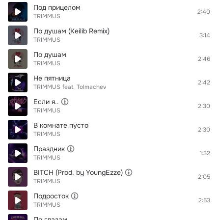
Под прицелом
2:40
TRIMMUS
По душам (Keilib Remix)
3:14
TRIMMUS
По душам
2:46
TRIMMUS
Не пятница
2:42
TRIMMUS
feat.
Tolmachev
Если я..
2:30
TRIMMUS
В комнате пусто
2:30
TRIMMUS
Праздник
1:32
TRIMMUS
BITCH (Prod. by YoungEzze)
2:05
TRIMMUS
Подросток
2:53
TRIMMUS
По глазам