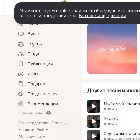
Мы используем cookie-файлы, чтобы улучшить сервис
законный представитель.
Больше информации
Левая
Главная
колонка
Видео
Группы
Люди
Публикации
Игры
Подарки
Другие песни исполн
Поздравления
Любимый челове
Рекомендации
ANIVAR
Сменить язык
Украду
Рекламодателям
Помощь
ANIVAR
Новости
Ещё
Хрустальные се
Мы применяем
ANIVAR
Андрей Рез