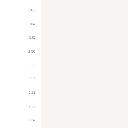
3:06
3:14
3:57
2:50
3:31
2:19
2:28
2:58
3:24