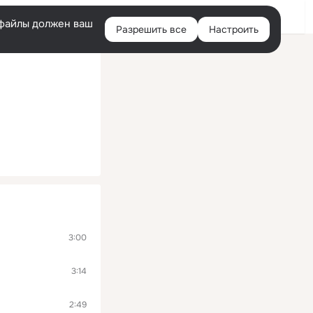
Войти
e-файлы должен ваш
Разрешить все
Настроить
Правая
колонка
3:00
3:14
2:49