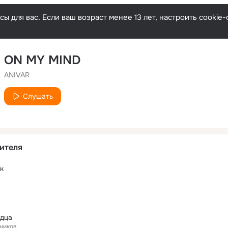
ы для вас. Если ваш возраст менее 13 лет, настроить cooki
ON MY MIND
ANIVAR
Слушать
ителя
к
рдца
ников