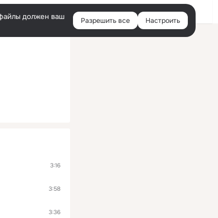
Войти
e-файлы должен ваш
Разрешить все
Настроить
Правая
колонка
3:16
3:58
3:36