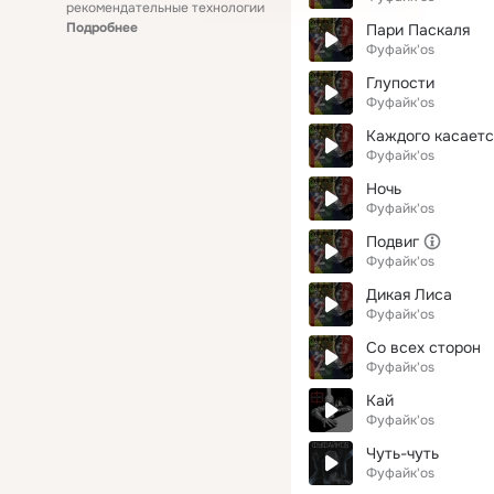
рекомендательные технологии
Подробнее
Пари Паскаля
Фуфайк'os
Глупости
Фуфайк'os
Каждого касаетс
Фуфайк'os
Ночь
Фуфайк'os
Подвиг
Фуфайк'os
Дикая Лиса
Фуфайк'os
Со всех сторон
Фуфайк'os
Кай
Фуфайк'os
Чуть-чуть
Фуфайк'os