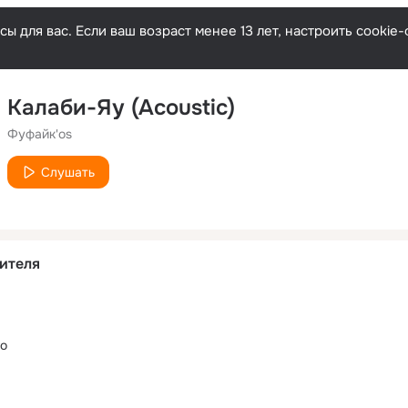
ы для вас. Если ваш возраст менее 13 лет, настроить cooki
Калаби-Яу (Acoustic)
Фуфайк'os
Слушать
ителя
го