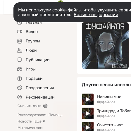
Мы используем cookie-файлы, чтобы улучшить сервис
законный представитель.
Больше информации
Левая
Главная
колонка
Видео
Группы
Люди
Публикации
Игры
Подарки
Другие песни исполн
Поздравления
Напиши мне
Рекомендации
Фуфайк'os
Сменить язык
Тринидад и Тоба
Рекламодателям
Помощь
Фуфайк'os
Новости
Ещё
Очистить чат
Мы применяем
Фуфайк'os