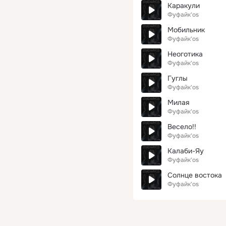
Каракули
Фуфайк'os
Мобильник
Фуфайк'os
Неоготика
Фуфайк'os
Гуглы
Фуфайк'os
Милая
Фуфайк'os
Весело!!
Фуфайк'os
Калаби-Яу
Фуфайк'os
Солнце востока
Фуфайк'os