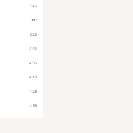
3:46
3:17
3:25
4:03
4:06
4:48
4:28
4:58