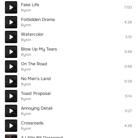
Fake Life
7:00
Byron
Forbidden Drama
4:26
Byron
Watercolor
3:10
Byron
Blow Up My Tears
5:59
Byron
On The Road
5:59
Byron
No Man's Land
5:39
Byron
Toast Proposal
5:14
Byron
Annoying Detail
5:27
Byron
Crossroads
4:26
Byron
A Little Bit Deranged