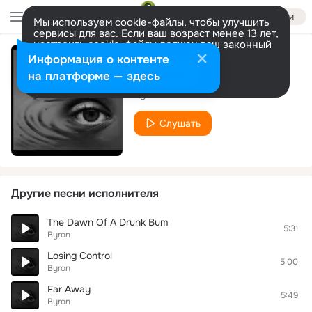
Войти
Мы используем cookie-файлы, чтобы улучшить
сервисы для вас. Если ваш возраст менее 13 лет,
настроить cookie-файлы должен ваш законный
представитель.
Больше информации
Информация о контенте
Essential Piece
Разрешить все
Настроить
на платформе — здесь
Byron
Слушать
Другие песни исполнителя
The Dawn Of A Drunk Bum
5:31
Byron
Losing Control
5:00
Byron
Far Away
5:49
Byron