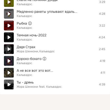
3:29
Кальвадос
Медленно ракеты уплывают вдаль...
4:28
Кальвадос
Рыбка
3:22
Кальвадос
Темная ночь-2022
4:24
Кальвадос
Дядя Страх
2:45
Жора Шенкони
Кальвадос
Дорохо-бохато
4:19
Кальвадос
А не все вот это вот...
4:11
Кальвадос
Ты - дрянь
4:39
Жора Шенкони
feat.
Кальвадос