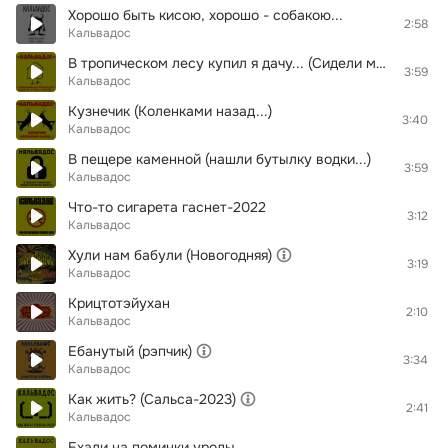
Хорошо быть кисою, хорошо - собакою...
2:58
Кальвадос
В тропическом лесу купил я дачу... (Сидели мы у речки, у вонючки...)
3:59
Кальвадос
Кузнечик (Коленками назад...)
3:40
Кальвадос
В пещере каменной (нашли бутылку водки...)
3:59
Кальвадос
Что-то сигарета гаснет-2022
3:12
Кальвадос
Хули нам бабули (Новогодняя)
3:19
Кальвадос
Крицтотэйухан
2:10
Кальвадос
Ебанутый (рэпчик)
3:34
Кальвадос
Как жить? (Сальса-2023)
2:41
Кальвадос
Ехали на поминки уроды