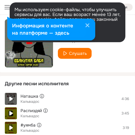
Войти
Мы используем cookie-файлы, чтобы улучшить
сервисы для вас. Если ваш возраст менее 13 лет,
настроить cookie-файлы должен ваш законный
представитель.
Больше информации
Информация о контенте
Ебанутая баба
Разрешить все
Настроить
на платформе — здесь
Кальвадос
Слушать
Другие песни исполнителя
Наташка
4:36
Кальвадос
Распиздяй
3:45
Кальвадос
#уямба
3:19
Кальвадос