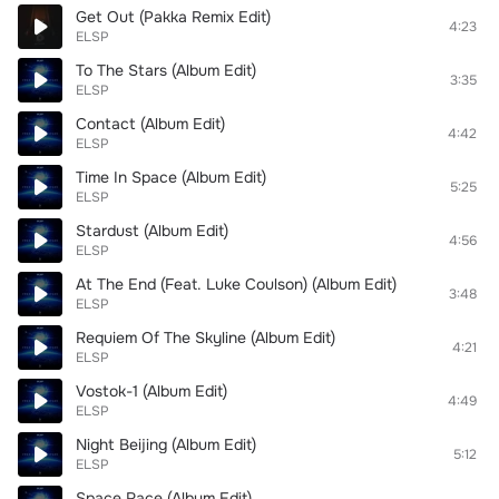
Get Out (Pakka Remix Edit)
4:23
ELSP
To The Stars (Album Edit)
3:35
ELSP
Contact (Album Edit)
4:42
ELSP
Time In Space (Album Edit)
5:25
ELSP
Stardust (Album Edit)
4:56
ELSP
At The End (Feat. Luke Coulson) (Album Edit)
3:48
ELSP
Requiem Of The Skyline (Album Edit)
4:21
ELSP
Vostok-1 (Album Edit)
4:49
ELSP
Night Beijing (Album Edit)
5:12
ELSP
Space Race (Album Edit)