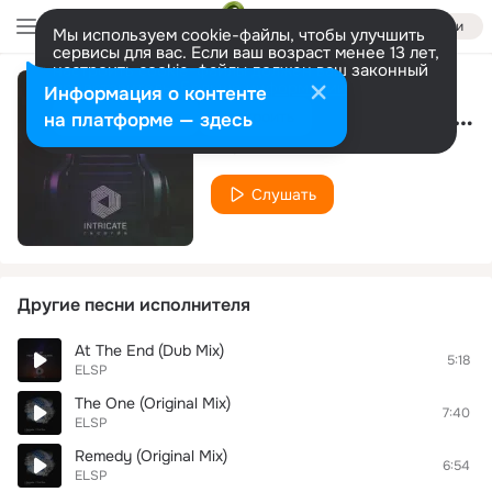
Войти
Мы используем cookie-файлы, чтобы улучшить
сервисы для вас. Если ваш возраст менее 13 лет,
настроить cookie-файлы должен ваш законный
представитель.
Больше информации
Информация о контенте
Get Out (Original Mix Edit)
Разрешить все
Настроить
на платформе — здесь
ELSP
Слушать
Другие песни исполнителя
At The End (Dub Mix)
5:18
ELSP
The One (Original Mix)
7:40
ELSP
Remedy (Original Mix)
6:54
ELSP