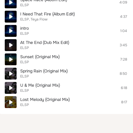
4:09
ELSP
I Need That Fire (Album Edit)
4:37
ELSP
Teya Flow
intro
1:04
ELSP
At The End (Dub Mix Edit)
3:45
ELSP
Sunset (Original Mix)
7:28
ELSP
Spring Rain (Original Mix)
8:50
ELSP
U & Me (Original Mix)
6:18
ELSP
Lost Melody (Original Mix)
8:17
ELSP