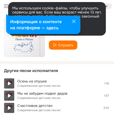
Войти
Мы используем cookie-файлы, чтобы улучшить
сервисы для вас. Если ваш возраст менее 13 лет,
настроить cookie-файлы должен ваш законный
представитель.
Больше информации
Информация о контенте
Любовь к России
Разрешить все
Настроить
на платформе — здесь
Современные детские песни
Слушать
Другие песни исполнителя
Осень на опушке
1:16
Современные детские песни
Мы не забудем подвиг дедов
1:57
Современные детские песни
Счастливое детство
3:10
Современные детские песни