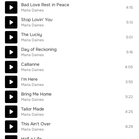
Bad Love Rest in Peace
4:15
Maria Daines
Stop Lovin' You
5:13
Maria Daines
The Lucky
5:01
Maria Daines
Day of Reckoning
5:16
Maria Daines
Callianne
4:05
Maria Daines
I'm Here
3:55
Maria Daines
Bring Me Home
5:22
Maria Daines
Tailor Made
4:25
Maria Daines
This Ain't Over
6:29
Maria Daines
Half a Life