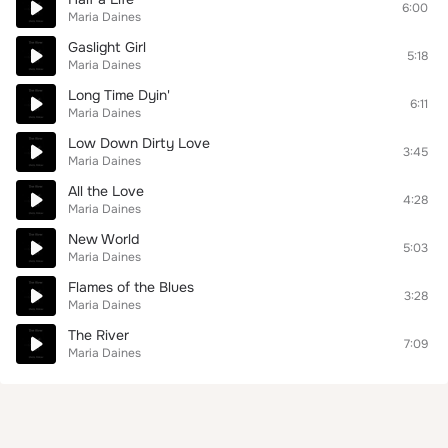
6:00
Maria Daines
Gaslight Girl
5:18
Maria Daines
Long Time Dyin'
6:11
Maria Daines
Low Down Dirty Love
3:45
Maria Daines
All the Love
4:28
Maria Daines
New World
5:03
Maria Daines
Flames of the Blues
3:28
Maria Daines
The River
7:09
Maria Daines