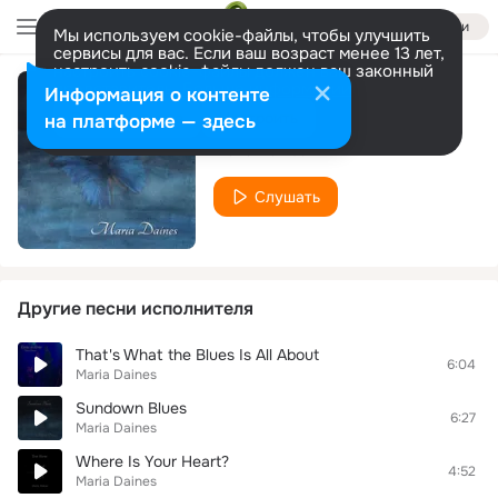
Войти
Мы используем cookie-файлы, чтобы улучшить
сервисы для вас. Если ваш возраст менее 13 лет,
настроить cookie-файлы должен ваш законный
представитель.
Больше информации
Информация о контенте
Loretta
Разрешить все
Настроить
на платформе — здесь
Maria Daines
Слушать
Другие песни исполнителя
That's What the Blues Is All About
6:04
Maria Daines
Sundown Blues
6:27
Maria Daines
Where Is Your Heart?
4:52
Maria Daines