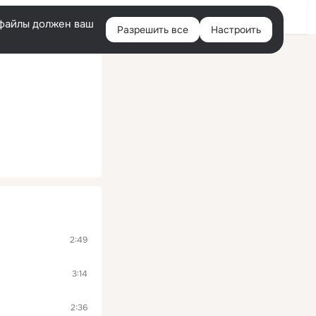
Войти
e-файлы должен ваш
Разрешить все
Настроить
Правая
колонка
2:49
3:14
2:36