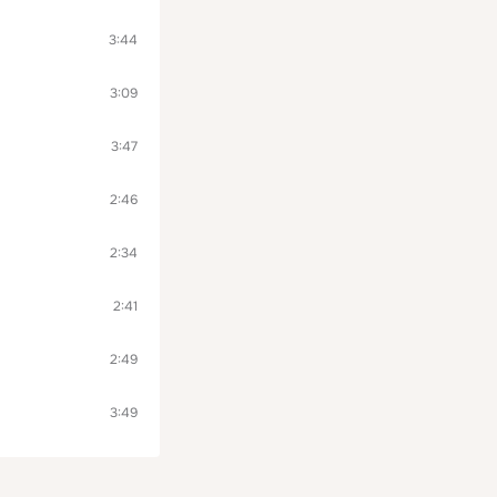
3:44
3:09
3:47
2:46
2:34
2:41
2:49
3:49