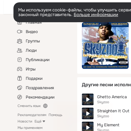
Мы используем cookie-файлы, чтобы улучшить сервис
законный представитель.
Больше информации
Левая
Главная
колонка
Видео
Группы
Люди
Публикации
Игры
Подарки
Другие песни исполн
Поздравления
Ghetto America
Рекомендации
Skyzoo
Сменить язык
Straighten It Out
Рекламодателям
Помощь
Skyzoo
Новости
Ещё
My Element
Мы применяем
Skyzoo