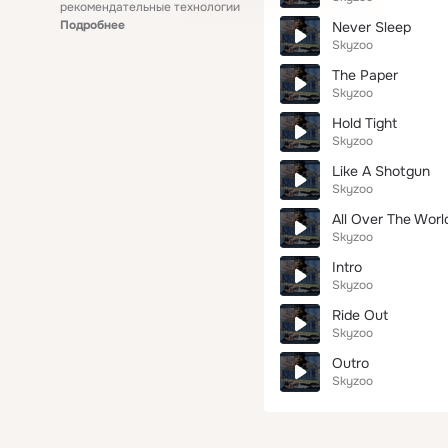
рекомендательные технологии
Подробнее
Never Sleep
Skyzoo
The Paper
Skyzoo
Hold Tight
Skyzoo
Like A Shotgun
Skyzoo
All Over The Worl
Skyzoo
Intro
Skyzoo
Ride Out
Skyzoo
Outro
Skyzoo