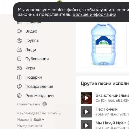
Мы используем cookie-файлы, чтобы улучшить сервис
законный представитель.
Больше информации
Левая
Главная
колонка
Видео
Группы
Люди
Публикации
Игры
Подарки
Другие песни исполн
Поздравления
Экзистенциальна
Рекомендации
Он Юн
feat.
вБЕНЗ
Сменить язык
Пёс Гончий
Рекламодателям
Помощь
вБЕНЗИНЕестьОБЛ
Новости
Ещё
Мы Нахуй Идём
Мы применяем
вБЕНЗИНЕестьОБЛ