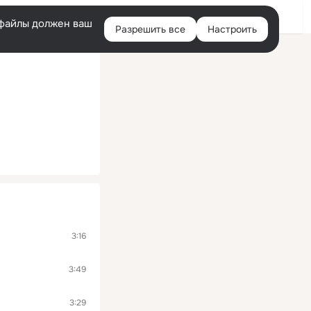
Войти
e-файлы должен ваш
Разрешить все
Настроить
Правая
колонка
3:16
3:49
3:29