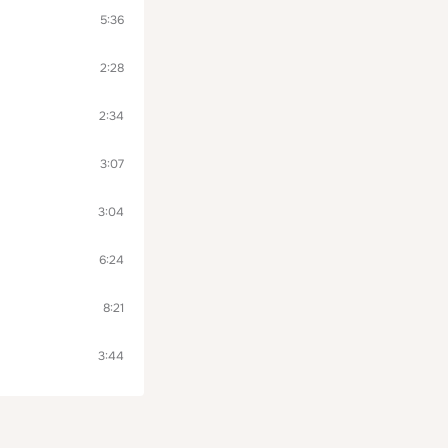
5:36
2:28
2:34
3:07
3:04
6:24
8:21
3:44