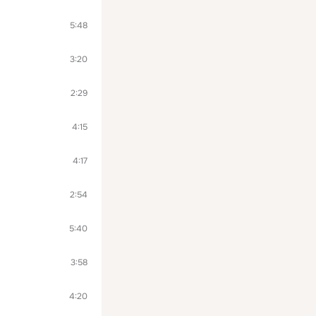
5:48
3:20
2:29
4:15
4:17
2:54
5:40
3:58
4:20