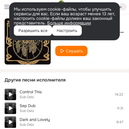
Войти
Мы используем cookie-файлы, чтобы улучшить
сервисы для вас. Если ваш возраст менее 13 лет,
настроить cookie-файлы должен ваш законный
представитель.
Больше информации
Stratospheric Penetration
Разрешить все
Настроить
Sub Oslo
Слушать
Другие песни исполнителя
Control This
14:22
Sub Oslo
Sep Dub
11:31
Sub Oslo
Dark and Lovely
9:47
Sub Oslo