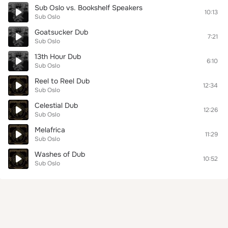
Sub Oslo vs. Bookshelf Speakers
10:13
Sub Oslo
Goatsucker Dub
7:21
Sub Oslo
13th Hour Dub
6:10
Sub Oslo
Reel to Reel Dub
12:34
Sub Oslo
Celestial Dub
12:26
Sub Oslo
Melafrica
11:29
Sub Oslo
Washes of Dub
10:52
Sub Oslo