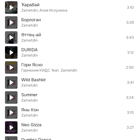
Ҡарабай
3:10
Zainetdin
Алия Искужина
Борлоган
3:29
Zainetdin
Әттең-ай
3:43
Zainetdin
DURIDA
3:12
Zainetdin
Гори Ясно
2:50
Гармония КИДС
feat.
Zainetdin
Wild Bashkir
3:41
Zainetdin
Summer
3:24
Zainetdin
Яны Кон
3:10
Zainetdin
Neo Gizza
3:27
Zainetdin
Dumbra Dance