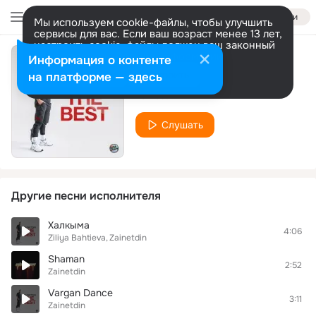
Войти
Мы используем cookie-файлы, чтобы улучшить
сервисы для вас. Если ваш возраст менее 13 лет,
настроить cookie-файлы должен ваш законный
представитель.
Больше информации
Информация о контенте
Бой с тенью
Разрешить все
Настроить
на платформе — здесь
Zainetdin
Слушать
Другие песни исполнителя
Халкыма
4:06
Ziliya Bahtieva
Zainetdin
Shaman
2:52
Zainetdin
Vargan Dance
3:11
Zainetdin