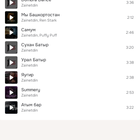
3:36
Zainetdin
Мы Башкортостан
2:12
Zainetdin
Ren Stark
Самум
2:46
Zainetdin
Puffy Puff
Сухан Батыр
3:20
Zainetdin
Урал Батыр
3:38
Zainetdin
Яугир
2:38
Zainetdin
Summery
2:53
Zainetdin
Атым бар
3:22
Zainetdin