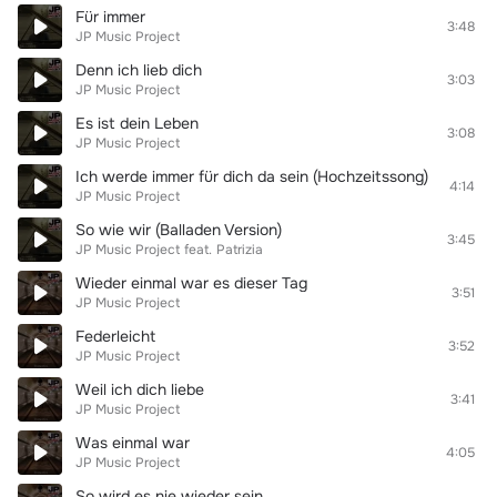
Für immer
3:48
JP Music Project
Denn ich lieb dich
3:03
JP Music Project
Es ist dein Leben
3:08
JP Music Project
Ich werde immer für dich da sein (Hochzeitssong)
4:14
JP Music Project
So wie wir (Balladen Version)
3:45
JP Music Project
feat.
Patrizia
Wieder einmal war es dieser Tag
3:51
JP Music Project
Federleicht
3:52
JP Music Project
Weil ich dich liebe
3:41
JP Music Project
Was einmal war
4:05
JP Music Project
So wird es nie wieder sein