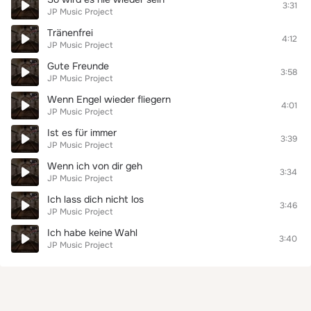
3:31
JP Music Project
Tränenfrei
4:12
JP Music Project
Gute Freunde
3:58
JP Music Project
Wenn Engel wieder fliegern
4:01
JP Music Project
Ist es für immer
3:39
JP Music Project
Wenn ich von dir geh
3:34
JP Music Project
Ich lass dich nicht los
3:46
JP Music Project
Ich habe keine Wahl
3:40
JP Music Project