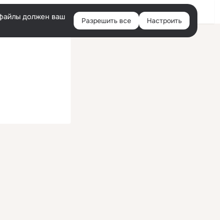
Войти
e-файлы должен ваш
Разрешить все
Настроить
Правая
колонка