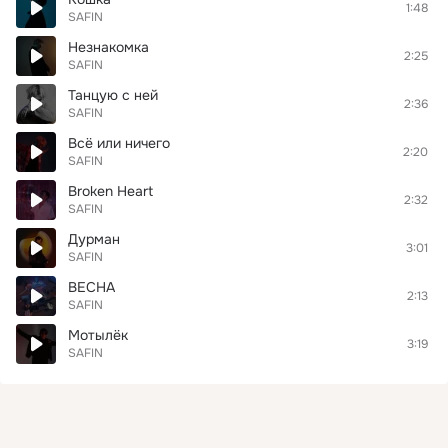
1:48
SAFIN
Незнакомка
2:25
SAFIN
Танцую с ней
2:36
SAFIN
Всё или ничего
2:20
SAFIN
Broken Heart
2:32
SAFIN
Дурман
3:01
SAFIN
ВЕСНА
2:13
SAFIN
Мотылёк
3:19
SAFIN