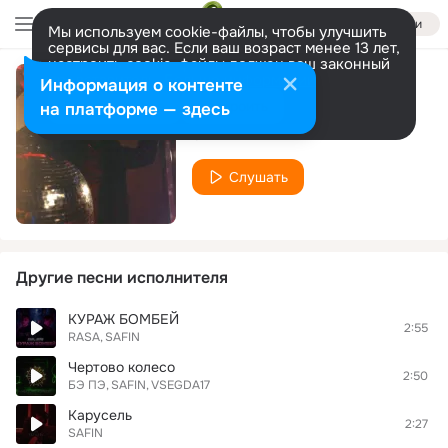
Войти
Мы используем cookie-файлы, чтобы улучшить
сервисы для вас. Если ваш возраст менее 13 лет,
настроить cookie-файлы должен ваш законный
представитель.
Больше информации
Информация о контенте
Локоны
Разрешить все
Настроить
на платформе — здесь
SAFIN
Слушать
Другие песни исполнителя
КУРАЖ БОМБЕЙ
2:55
RASA
SAFIN
Чертово колесо
2:50
БЭ ПЭ
SAFIN
VSEGDA17
Карусель
2:27
SAFIN