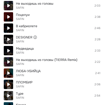
Не выходишь из головы
2:03
SAFIN
Поцелуи
2:38
SAFIN
В кабриолете
2:46
SAFIN
DESIGNER
2:28
SAFIN
Медведица
2:33
SAFIN
Не выходишь из головы (TIERRA Remix)
2:22
SAFIN
ЛЮБА-УБИЙЦА
2:41
SAFIN
ПЛОМБИР
2:06
SAFIN
Type
2:54
SAFIN
Кошка