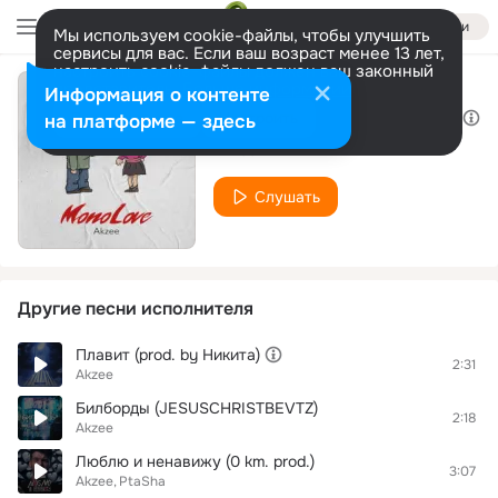
Войти
Мы используем cookie-файлы, чтобы улучшить
сервисы для вас. Если ваш возраст менее 13 лет,
настроить cookie-файлы должен ваш законный
представитель.
Больше информации
Информация о контенте
Меня нет (Prod. by Muradov beats)
Разрешить все
Настроить
на платформе — здесь
Akzee
Слушать
Другие песни исполнителя
Плавит (prod. by Никита)
2:31
Akzee
Билборды (JESUSCHRISTBEVTZ)
2:18
Akzee
Люблю и ненавижу (0 km. prod.)
3:07
Akzee
PtaSha