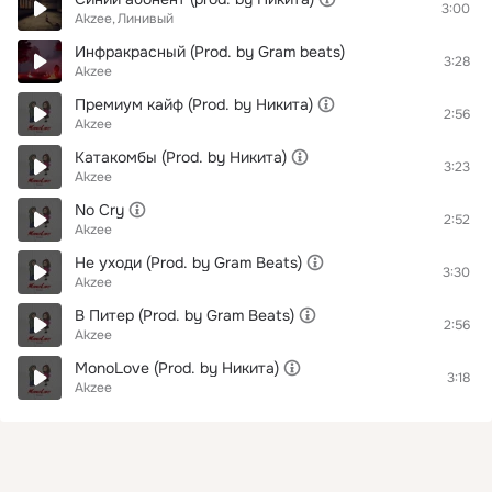
3:00
Akzee
Линивый
Инфракрасный (Prod. by Gram beats)
3:28
Akzee
Премиум кайф (Prod. by Никита)
2:56
Akzee
Катакомбы (Prod. by Никита)
3:23
Akzee
No Cry
2:52
Akzee
Не уходи (Prod. by Gram Beats)
3:30
Akzee
В Питер (Prod. by Gram Beats)
2:56
Akzee
MonoLove (Prod. by Никита)
3:18
Akzee