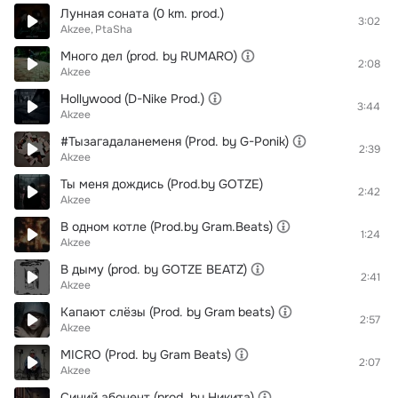
Лунная соната (0 km. prod.)
3:02
Akzee
PtaSha
Много дел (prod. by RUMARO)
2:08
Akzee
Hollywood (D-Nike Prod.)
3:44
Akzee
#Тызагадаланеменя (Prod. by G-Ponik)
2:39
Akzee
Ты меня дождись (Prod.by GOTZE)
2:42
Akzee
В одном котле (Prod.by Gram.Beats)
1:24
Akzee
В дыму (prod. by GOTZE BEATZ)
2:41
Akzee
Капают слёзы (Prod. by Gram beats)
2:57
Akzee
MICRO (Prod. by Gram Beats)
2:07
Akzee
Синий абонент (prod. by Никита)