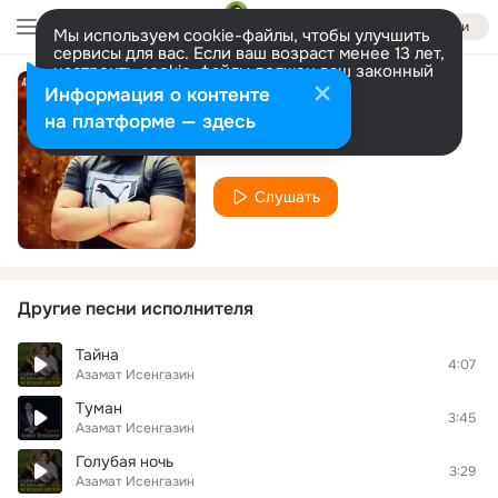
Войти
Мы используем cookie-файлы, чтобы улучшить
сервисы для вас. Если ваш возраст менее 13 лет,
настроить cookie-файлы должен ваш законный
представитель.
Больше информации
Информация о контенте
Я жду тебя
Разрешить все
Настроить
на платформе — здесь
Азамат Исенгазин
Слушать
Другие песни исполнителя
Тайна
4:07
Азамат Исенгазин
Туман
3:45
Азамат Исенгазин
Голубая ночь
3:29
Азамат Исенгазин