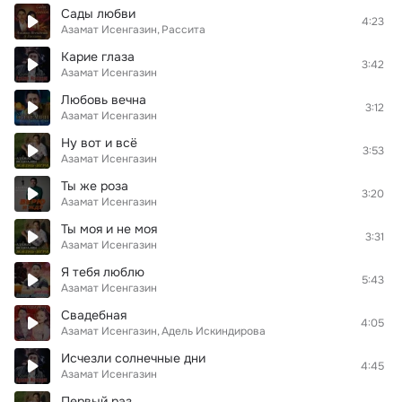
Сады любви
4:23
Азамат Исенгазин
Рассита
Карие глаза
3:42
Азамат Исенгазин
Любовь вечна
3:12
Азамат Исенгазин
Ну вот и всё
3:53
Азамат Исенгазин
Ты же роза
3:20
Азамат Исенгазин
Ты моя и не моя
3:31
Азамат Исенгазин
Я тебя люблю
5:43
Азамат Исенгазин
Свадебная
4:05
Азамат Исенгазин
Адель Искиндирова
Исчезли солнечные дни
4:45
Азамат Исенгазин
Первый раз