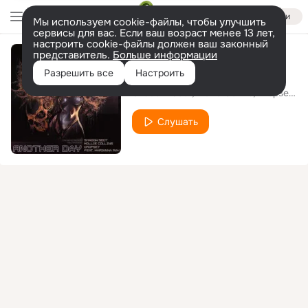
Войти
Мы используем cookie-файлы, чтобы улучшить
сервисы для вас. Если ваш возраст менее 13 лет,
настроить cookie-файлы должен ваш законный
представитель.
Больше информации
Another Day
Разрешить все
Настроить
Shadow Sect
Mollie Collins
Dropset
fea
Слушать