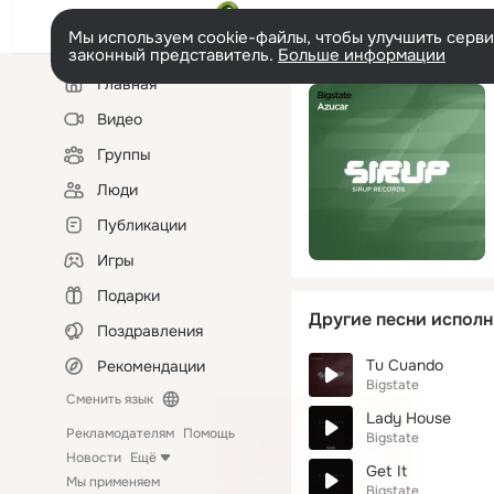
Мы используем cookie-файлы, чтобы улучшить сервис
законный представитель.
Больше информации
Левая
Главная
колонка
Видео
Группы
Люди
Публикации
Игры
Подарки
Другие песни исполн
Поздравления
Tu Cuando
Рекомендации
Bigstate
Сменить язык
Lady House
Рекламодателям
Помощь
Bigstate
Новости
Ещё
Get It
Мы применяем
Bigstate