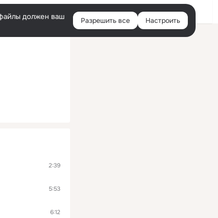
Войти
e-файлы должен ваш
Разрешить все
Настроить
Правая
колонка
2:39
5:53
6:12