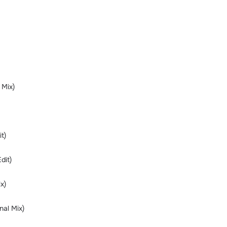
 Mix)
t)
dit)
x)
nal Mix)