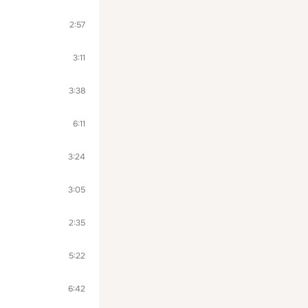
2:57
3:11
3:38
6:11
3:24
3:05
2:35
5:22
6:42