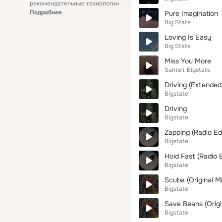
рекомендательные технологии
Подробнее
Pure Imagination
Big State
Loving Is Easy
Big State
Miss You More
Santeli
Bigstate
Driving (Extended
Bigstate
Driving
Bigstate
Zapping (Radio Edi
Bigstate
Hold Fast (Radio E
Bigstate
Scuba (Original Mi
Bigstate
Save Beans (Origi
Bigstate