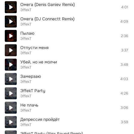
Омега (Denis Ganiev Remix)
4:01
ЭffekT
Омега (DJ Connectt Remix)
4:09
ЭffekT
Пылаю
2:36
ЭffekT
Отпусти меня
3:37
ЭffekT
Убей, но не молчи
3:48
ЭffekT
Замерзаю
4:03
ЭffekT
ЭffekT Party
4:26
ЭffekT
Не плачь
3:06
ЭffekT
Депрессия пройдёт
3:59
ЭffekT
ЭffekT Party (Alex Sound Remix)