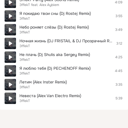
4:09
ЭffekT
feat.
Alex Aybiem
Я покидаю твои сны (Dj Rostej Remix)
3:55
ЭffekT
Небо роняет слёзы (Dj Rostej Remix)
3:49
ЭffekT
Ночная жизнь (DJ FRISTAIL & DJ Прозрачный Remix)
3:12
ЭffekT
Не плачь (Dj Shulis aka Sergey Remix)
4:25
ЭffekT
Я люблю тебя (Dj PECHENOFF Remix)
4:45
ЭffekT
Летим (Alex Inster Remix)
3:35
ЭffekT
Невеста (Alex Van Electro Remix)
5:39
ЭffekT