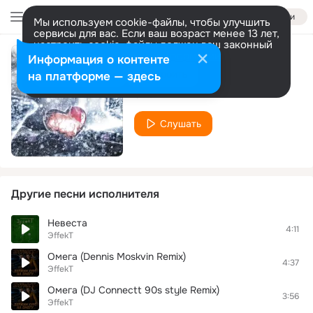
Войти
Мы используем cookie-файлы, чтобы улучшить
сервисы для вас. Если ваш возраст менее 13 лет,
настроить cookie-файлы должен ваш законный
представитель.
Больше информации
Информация о контенте
Я люблю тебя
Разрешить все
Настроить
на платформе — здесь
ЭffekT
Слушать
Другие песни исполнителя
Невеста
4:11
ЭffekT
Омега (Dennis Moskvin Remix)
4:37
ЭffekT
Омега (DJ Connectt 90s style Remix)
3:56
ЭffekT