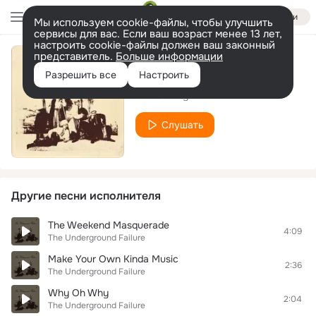
Войти
Мы используем cookie-файлы, чтобы улучшить
сервисы для вас. Если ваш возраст менее 13 лет,
настроить cookie-файлы должен ваш законный
представитель.
Больше информации
Spring
Разрешить все
Настроить
The Underground Failure
Слушать
Другие песни исполнителя
The Weekend Masquerade
4:09
The Underground Failure
Make Your Own Kinda Music
2:36
The Underground Failure
Why Oh Why
2:04
The Underground Failure