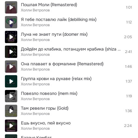
Пошлая Моли (Remastered)
1:01
Холли Ветролов
Я тебе поставлю лайк (debiliking mix)
1:12
Холли Ветролов
Луна не знает пути (doomer mix)
2:05
Холли Ветролов
Дойдём до клабика, потанцуем крабика (shiza version)
2:41
Холли Ветролов
Она плавает в формалине (Remastered)
1:46
Холли Ветролов
Группа крови на рукаве (relax mix)
1:37
Холли Ветролов
Повезло повезло (mem mix)
1:19
Холли Ветролов
Там ревели горы (Gold)
1:36
Холли Ветролов
Ешь вкусно, пей вкусно
2:24
Холли Ветролов
Батяня Комбат