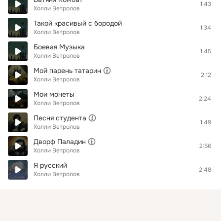
1:43
Холли Ветролов
Такой красивый с бородой
1:34
Холли Ветролов
Боевая Музыка
1:45
Холли Ветролов
Мой парень татарин
2:12
Холли Ветролов
Мои монеты
2:24
Холли Ветролов
Песня студента
1:49
Холли Ветролов
Дворф Паладин
2:56
Холли Ветролов
Я русский
2:48
Холли Ветролов