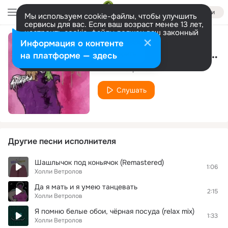
Войти
Мы используем cookie-файлы, чтобы улучшить
сервисы для вас. Если ваш возраст менее 13 лет,
настроить cookie-файлы должен ваш законный
представитель.
Больше информации
Информация о контенте
Пацаны из падиков (mmvr)
Разрешить все
Настроить
на платформе — здесь
Холли Ветролов
Слушать
Другие песни исполнителя
Шашлычок под коньячок (Remastered)
1:06
Холли Ветролов
Да я мать и я умею танцевать
2:15
Холли Ветролов
Я помню белые обои, чёрная посуда (relax mix)
1:33
Холли Ветролов