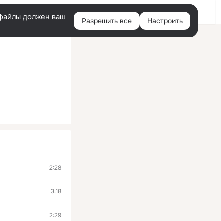
Войти
e-файлы должен ваш
Разрешить все
Настроить
Правая
колонка
2:28
3:18
2:29