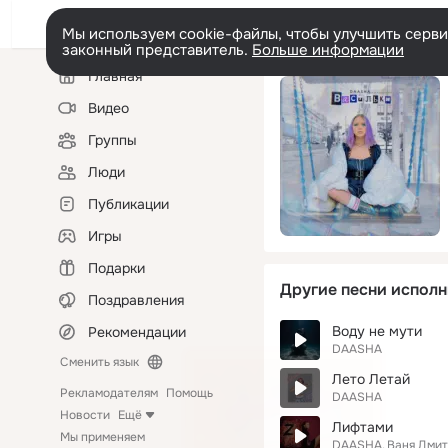
Мы используем cookie-файлы, чтобы улучшить сервис
законный представитель.
Больше информации
Левая
Главная
колонка
Видео
Группы
Люди
Публикации
Игры
Подарки
Другие песни исполн
Поздравления
Воду не мути
Рекомендации
DAASHA
Сменить язык
Лето Летай
Рекламодателям
Помощь
DAASHA
Новости
Ещё
Лифтами
Мы применяем
DAASHA
Ваня Дми