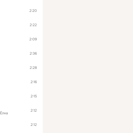
2:20
2:22
2:09
2:36
2:28
2:16
2:15
2:12
Ёлка
2:12