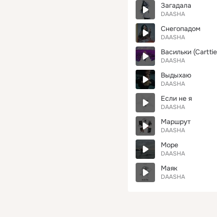
Загадала
DAASHA
Снегопадом
DAASHA
Васильки (Carttie
DAASHA
Выдыхаю
DAASHA
Если не я
DAASHA
Маршрут
DAASHA
Море
DAASHA
Маяк
DAASHA