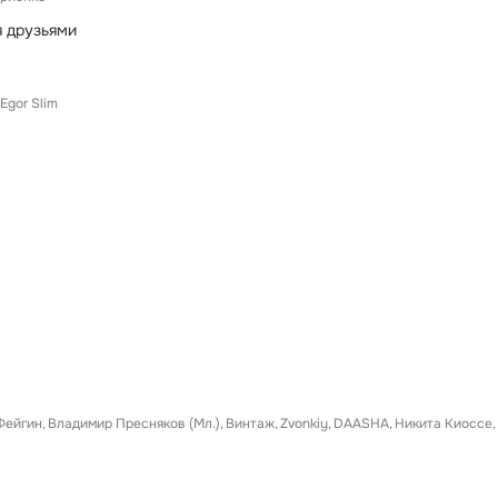
 друзьями
Egor Slim
Фейгин
Владимир Пресняков (Мл.)
Винтаж
Zvonkiy
DAASHA
Никита Киоссе