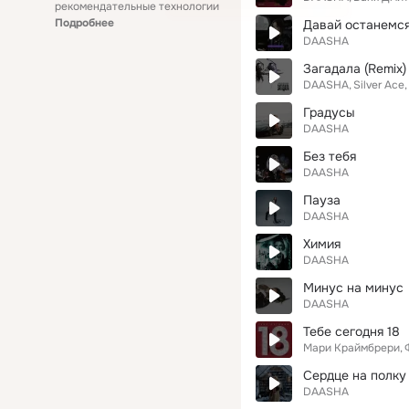
рекомендательные технологии
Подробнее
Давай останемся
DAASHA
Загадала (Remix)
DAASHA
Silver Ace
Градусы
DAASHA
Без тебя
DAASHA
Пауза
DAASHA
Химия
DAASHA
Минус на минус
DAASHA
Тебе сегодня 18
Мари Краймбрери
Сердце на полку
DAASHA