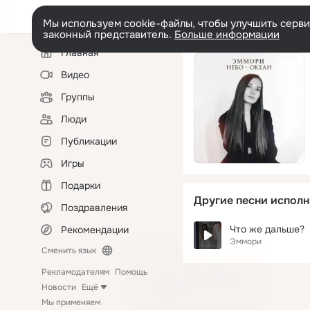
Мы используем cookie-файлы, чтобы улучшить сервис
законный представитель.
Больше информации
Левая
Главная
колонка
Видео
Группы
Люди
Публикации
Игры
Подарки
Другие песни исполн
Поздравления
Что же дальше?
Рекомендации
Эммори
Сменить язык
Рекламодателям
Помощь
Новости
Ещё
Мы применяем