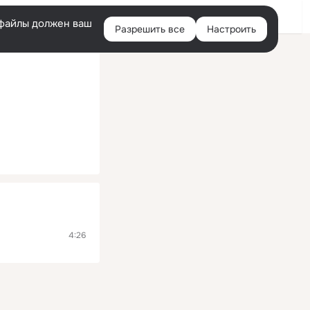
Войти
e-файлы должен ваш
Разрешить все
Настроить
Правая
колонка
4:26