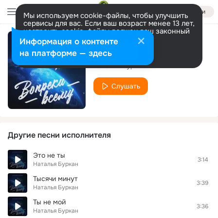
Войти
Мы используем cookie-файлы, чтобы улучшить
сервисы для вас. Если ваш возраст менее 13 лет,
настроить cookie-файлы должен ваш законный
представитель.
Больше информации
Информация о контенте
Тебя не забыла
Разрешить все
Настроить
на платформе — здесь
Наталья Буркан
Слушать
Другие песни исполнителя
Это не ты
3:14
Наталья Буркан
Тысячи минут
3:39
Наталья Буркан
Ты не мой
3:36
Наталья Буркан