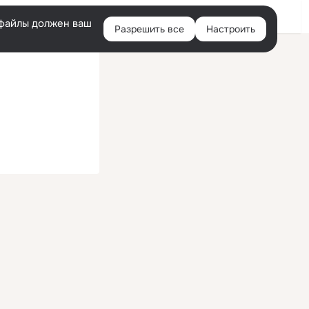
Войти
e-файлы должен ваш
Разрешить все
Настроить
Правая
колонка