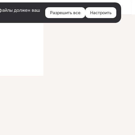
Войти
e-файлы должен ваш
Разрешить все
Настроить
Правая
колонка