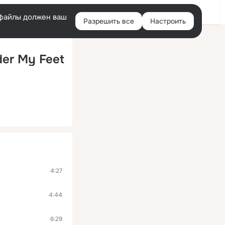
Войти
e-файлы должен ваш
Разрешить все
Настроить
Правая
колонка
der My Feet
4:27
4:44
6:29