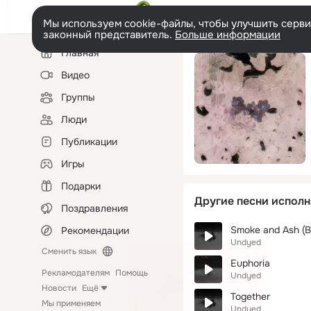
Мы используем cookie-файлы, чтобы улучшить сервис
законный представитель.
Больше информации
Левая
Главная
колонка
Видео
Группы
Люди
Публикации
Игры
Подарки
Другие песни исполн
Поздравления
Smoke and Ash (B
Рекомендации
Undyed
Сменить язык
Euphoria
Рекламодателям
Помощь
Undyed
Новости
Ещё
Together
Мы применяем
Undyed