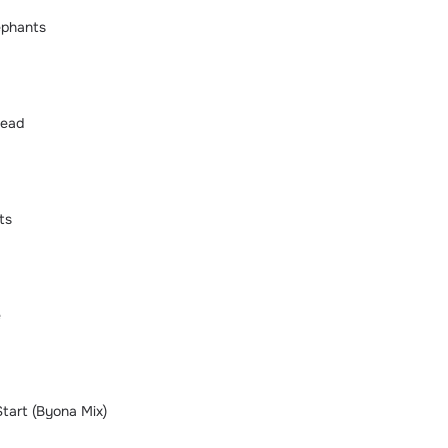
lephants
Head
ts
e
tart (Byona Mix)