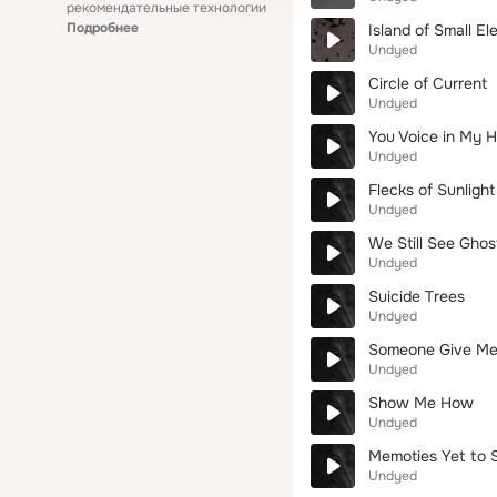
рекомендательные технологии
Подробнее
Island of Small E
Undyed
Сircle of Current
Undyed
You Voice in My 
Undyed
Flecks of Sunlight
Undyed
We Still See Ghos
Undyed
Suicide Trees
Undyed
Someone Give M
Undyed
Show Me How
Undyed
Memoties Yet to S
Undyed