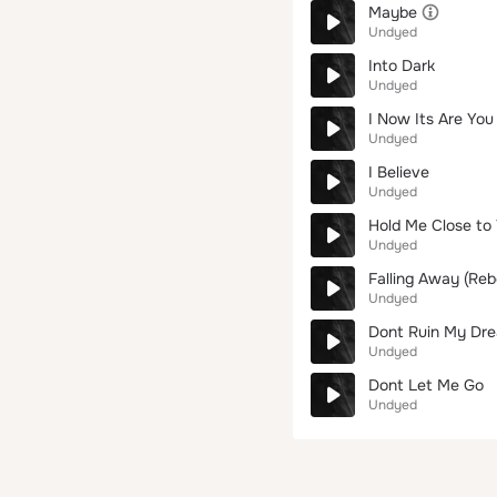
Maybe
Undyed
Into Dark
Undyed
I Now Its Are You
Undyed
I Believe
Undyed
Hold Me Close to
Undyed
Falling Away (Reb
Undyed
Dont Ruin My Dre
Undyed
Dont Let Me Go
Undyed