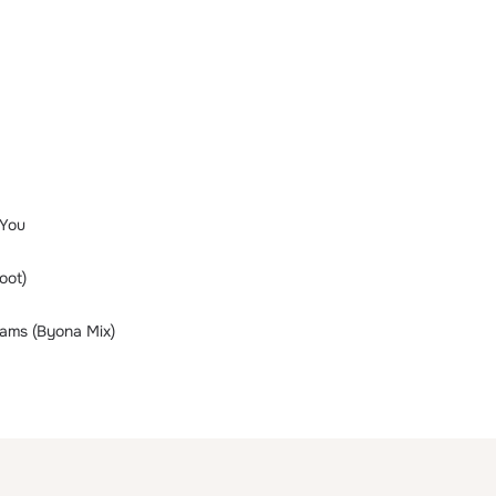
 You
oot)
ams (Byona Mix)