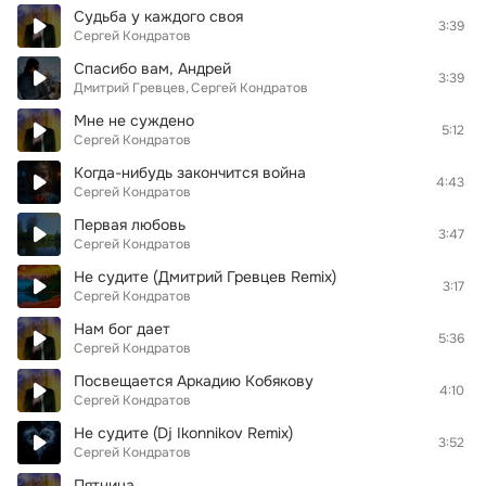
Судьба у каждого своя
3:39
Сергей Кондратов
Спасибо вам, Андрей
3:39
Дмитрий Гревцев
Сергей Кондратов
Мне не суждено
5:12
Сергей Кондратов
Когда-нибудь закончится война
4:43
Сергей Кондратов
Первая любовь
3:47
Сергей Кондратов
Не судите (Дмитрий Гревцев Remix)
3:17
Сергей Кондратов
Нам бог дает
5:36
Сергей Кондратов
Посвещается Аркадию Кобякову
4:10
Сергей Кондратов
Не судите (Dj Ikonnikov Remix)
3:52
Сергей Кондратов
Пятница