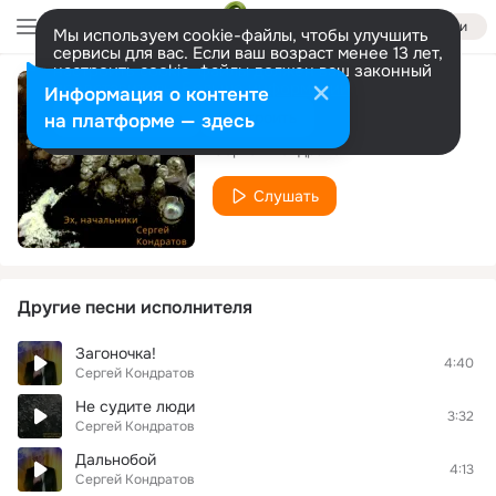
Войти
Мы используем cookie-файлы, чтобы улучшить
сервисы для вас. Если ваш возраст менее 13 лет,
настроить cookie-файлы должен ваш законный
представитель.
Больше информации
Информация о контенте
Эх, начальники
Разрешить все
Настроить
на платформе — здесь
Сергей Кондратов
Слушать
Другие песни исполнителя
Загоночка!
4:40
Сергей Кондратов
Не судите люди
3:32
Сергей Кондратов
Дальнобой
4:13
Сергей Кондратов