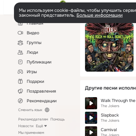
Мы используем cookie-файлы, чтобы улучшить сервис
законный представитель.
Больше информации
Левая
Главная
колонка
Видео
Группы
Люди
Публикации
Игры
Подарки
Другие песни исполн
Поздравления
Walk Through the
Рекомендации
The Jokers
Сменить язык
Slapback
Рекламодателям
Помощь
The Jokers
Новости
Ещё
Carnival
Мы применяем
The Jokers