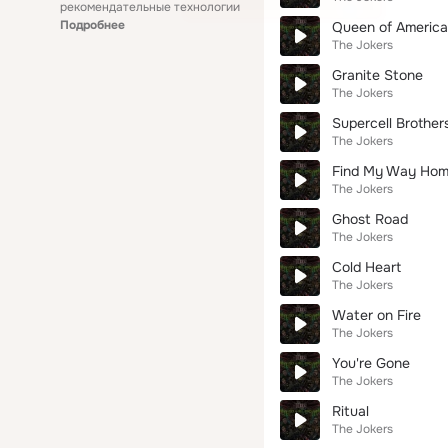
рекомендательные технологии
Подробнее
Queen of America
The Jokers
Granite Stone
The Jokers
Supercell Brother
The Jokers
Find My Way Ho
The Jokers
Ghost Road
The Jokers
Cold Heart
The Jokers
Water on Fire
The Jokers
You're Gone
The Jokers
Ritual
The Jokers