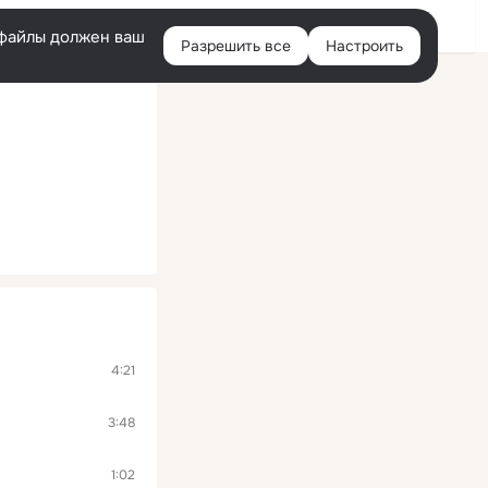
Войти
e-файлы должен ваш
Разрешить все
Настроить
Правая
колонка
4:21
3:48
1:02