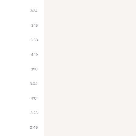
3:24
3:15
3:38
4:19
3:10
3:04
4:01
3:23
0:46