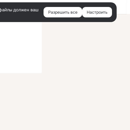
Войти
e-файлы должен ваш
Разрешить все
Настроить
Правая
колонка