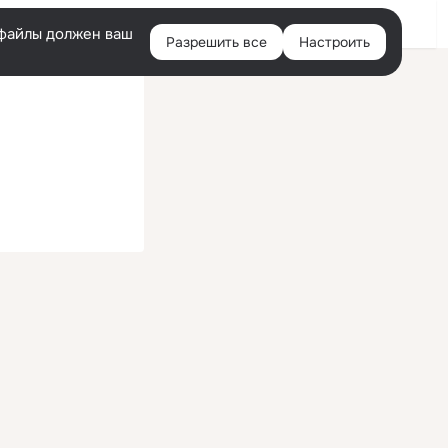
Войти
e-файлы должен ваш
Разрешить все
Настроить
Правая
колонка